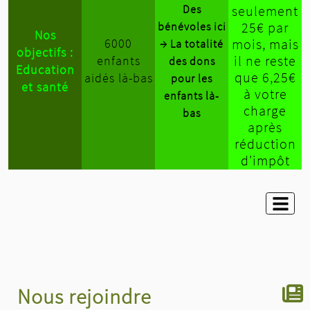
Des
seulement
25€ par
bénévoles ici
Nos
6000
mois, mais
→ La totalité
objectifs :
il ne reste
enfants
des dons
Education
que 6,25€
aidés là-bas
pour les
et santé
à votre
enfants là-
charge
bas
après
réduction
d'impôt
Nous rejoindre