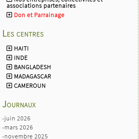
associations partenaires
Baeckeoffe à l'Espace W de Weyersheim
- le dimanche 14 novembre :
stand EEDM à la
Don et Parrainage
fête de la St Martin de 10h à 18h à la salle
polyvalente d'Ergersheim.
Les centres
HAITI
INDE
BANGLADESH
MADAGASCAR
CAMEROUN
Journaux
-juin 2026
-mars 2026
-novembre 2025