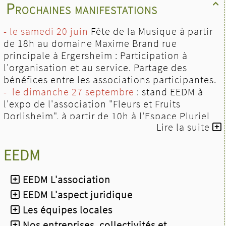
Prochaines manifestations

- le samedi 20 juin
Fête de la Musique à partir
de 18h au domaine Maxime Brand rue
principale à Ergersheim : Participation à
l'organisation et au service. Partage des
bénéfices entre les associations participantes.
- le dimanche 27 septembre
: stand EEDM à
l'expo de l'association "Fleurs et Fruits
Dorlisheim", à partir de 10h à l'Espace Pluriel
Lire la suite
de Dorlisheim.
- 10 et 11 octobre 2026
l'après-midi
: stand
EEDM
EEDM au Messti à l’Espace W de Weyersheim
- le dimanche 11 octobre 2026 à 17 h
: concert
KLEZMER par le groupe PASSAGE KLEZMER à
EEDM L'association
l’Église protestante de Saverne (musique
EEDM L'aspect juridique
traditionnelle ancienne de source slave et
Les équipes locales
tzigane)
- le dimanche 8 novembre 2026 à midi
Nos entreprises, collectivités et
: repas